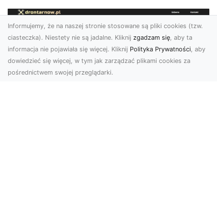
Informujemy, że na naszej stronie stosowane są pliki cookies (tzw.
ciasteczka). Niestety nie są jadalne. Kliknij
zgadzam się
, aby ta
informacja nie pojawiała się więcej. Kliknij
Polityka Prywatności
, aby
dowiedzieć się więcej, w tym jak zarządzać plikami cookies za
pośrednictwem swojej przeglądarki.
Usługi dronem Tarnów – Twój partner
w nowoczesnych projektach
W erze dynamicznie rozwijających się
technologii, drony stają się nieodłącznym
narzędziem w wielu ...