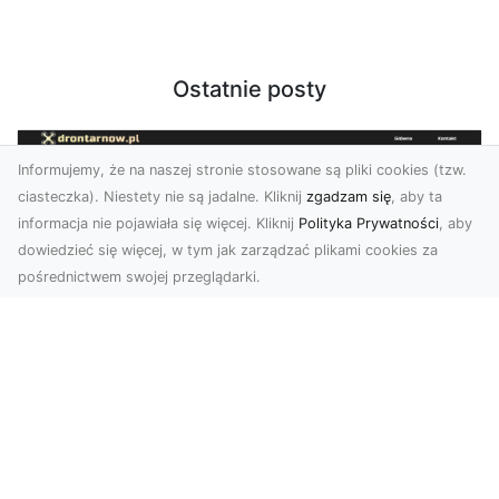
Ostatnie posty
Informujemy, że na naszej stronie stosowane są pliki cookies (tzw.
ciasteczka). Niestety nie są jadalne. Kliknij
zgadzam się
, aby ta
informacja nie pojawiała się więcej. Kliknij
Polityka Prywatności
, aby
dowiedzieć się więcej, w tym jak zarządzać plikami cookies za
pośrednictwem swojej przeglądarki.
Usługi dronem Tarnów – Twój partner
w nowoczesnych projektach
W erze dynamicznie rozwijających się