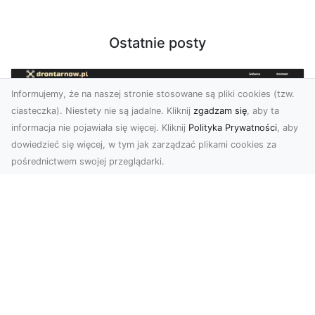
Ostatnie posty
Informujemy, że na naszej stronie stosowane są pliki cookies (tzw.
ciasteczka). Niestety nie są jadalne. Kliknij
zgadzam się
, aby ta
informacja nie pojawiała się więcej. Kliknij
Polityka Prywatności
, aby
dowiedzieć się więcej, w tym jak zarządzać plikami cookies za
pośrednictwem swojej przeglądarki.
Usługi dronem Tarnów – Twój partner
w nowoczesnych projektach
W erze dynamicznie rozwijających się
technologii, drony stają się nieodłącznym