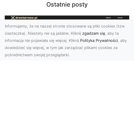
Ostatnie posty
Informujemy, że na naszej stronie stosowane są pliki cookies (tzw.
ciasteczka). Niestety nie są jadalne. Kliknij
zgadzam się
, aby ta
informacja nie pojawiała się więcej. Kliknij
Polityka Prywatności
, aby
dowiedzieć się więcej, w tym jak zarządzać plikami cookies za
pośrednictwem swojej przeglądarki.
Usługi dronem Tarnów – Twój partner
w nowoczesnych projektach
W erze dynamicznie rozwijających się
technologii, drony stają się nieodłącznym
narzędziem w wielu ...