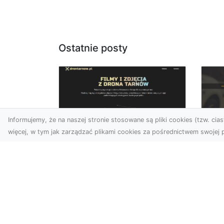
Ostatnie posty
Informujemy, że na naszej stronie stosowane są pliki cookies (tzw. ciast
więcej, w tym jak zarządzać plikami cookies za pośrednictwem swojej p
Usługi dronem
FH
Tarnów – Twój
Ca
partner w
Dr
nowoczesnych
Kt
projektach
FH
W erze dynamicznie