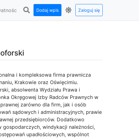
watnośc
Dodaj wpis
Zaloguj się
oforski
jonalna i kompleksowa firma prawnicza
naniu, Krakowie oraz Oświęcimiu.
ski, absolwenta Wydziału Prawa i
złonka Okręgowej Izby Radców Prawnych w
prawnej zarówno dla firm, jak i osób
owań sądowych i administracyjnych, prawie
rawnej przedsiębiorców. Dodatkowo
 gospodarczych, windykacji należności,
postępowań upadłościowych, wspólnot