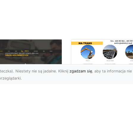
eczka). Niestety nie są jadalne. Kliknij
zgadzam się
, aby ta informacja nie 
rzeglądarki.
Rozbiórki i
Wyburzenia
U XMar –
Budynków w Rado
łodobowa Pomoc
– Kompleksowe
ogowa w Radomiu,
Usługi MA-TRANS
órej Możesz Zaufać
Profesjonalne Rozbiórki
U XMar – Niezawodny
Budynków w Radomiu