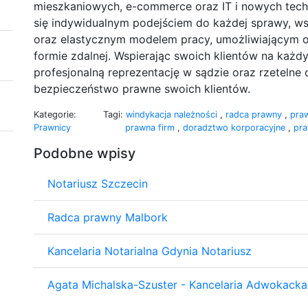
mieszkaniowych, e-commerce oraz IT i nowych techno
się indywidualnym podejściem do każdej sprawy, w
oraz elastycznym modelem pracy, umożliwiającym ob
formie zdalnej. Wspierając swoich klientów na każd
profesjonalną reprezentację w sądzie oraz rzetelne
bezpieczeństwo prawne swoich klientów.
Kategorie:
Tagi:
windykacja należności
,
radca prawny
,
pra
Prawnicy
prawna firm
,
doradztwo korporacyjne
,
pr
Podobne wpisy
Notariusz Szczecin
Radca prawny Malbork
Kancelaria Notarialna Gdynia Notariusz
Agata Michalska-Szuster - Kancelaria Adwokacka