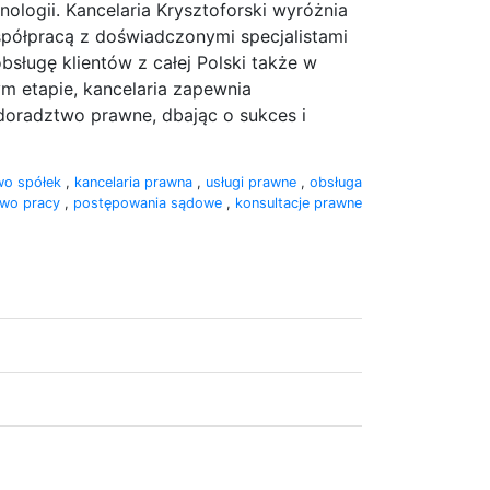
logii. Kancelaria Krysztoforski wyróżnia
spółpracą z doświadczonymi specjalistami
sługę klientów z całej Polski także w
ym etapie, kancelaria zapewnia
 doradztwo prawne, dbając o sukces i
wo spółek
,
kancelaria prawna
,
usługi prawne
,
obsługa
awo pracy
,
postępowania sądowe
,
konsultacje prawne