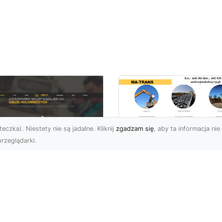
eczka). Niestety nie są jadalne. Kliknij
zgadzam się
, aby ta informacja nie 
rzeglądarki.
Rozbiórki i
Wyburzenia
U XMar –
Budynków w Rado
łodobowa Pomoc
– Kompleksowe
ogowa w Radomiu,
Usługi MA-TRANS
órej Możesz Zaufać
Profesjonalne Rozbiórki