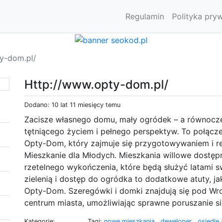
Regulamin
Polityka pry
y-dom.pl/
Http://www.opty-dom.pl/
Dodano: 10 lat 11 miesięcy temu
Zacisze własnego domu, mały ogródek – a równocześ
tętniącego życiem i pełnego perspektyw. To połącze
Opty-Dom, który zajmuje się przygotowywaniem i re
Mieszkanie dla Młodych. Mieszkania willowe dostęp
rzetelnego wykończenia, które będą służyć latami 
zielenią i dostęp do ogródka to dodatkowe atuty, 
Opty-Dom. Szeregówki i domki znajdują się pod Wr
centrum miasta, umożliwiając sprawne poruszanie s
Kategorie:
Tagi:
nowe mieszkania
,
deweloper
,
osiedle