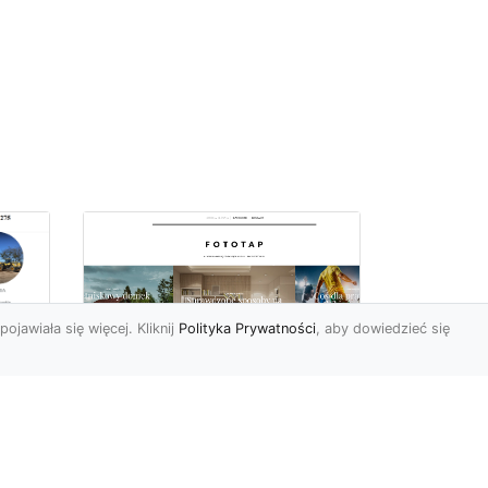
pojawiała się więcej. Kliknij
Polityka Prywatności
, aby dowiedzieć się
Jak zerwać tapetę,
miu
przygotowując tym
samym miejsce dla