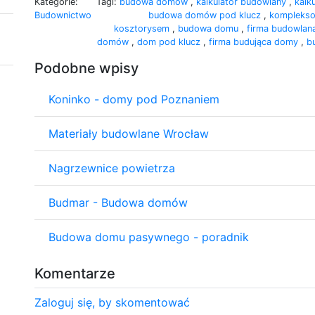
Kategorie:
Tagi:
budowa domów
,
kalkulator budowlany
,
kalk
Budownictwo
budowa domów pod klucz
,
komplekso
kosztorysem
,
budowa domu
,
firma budowla
domów
,
dom pod klucz
,
firma budująca domy
,
b
Podobne wpisy
Koninko - domy pod Poznaniem
Materiały budowlane Wrocław
Nagrzewnice powietrza
Budmar - Budowa domów
Budowa domu pasywnego - poradnik
Komentarze
Zaloguj się, by skomentować