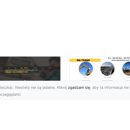
eczka). Niestety nie są jadalne. Kliknij
zgadzam się
, aby ta informacja nie 
rzeglądarki.
Rozbiórki i
Wyburzenia
U XMar –
Budynków w Rado
łodobowa Pomoc
– Kompleksowe
ogowa w Radomiu,