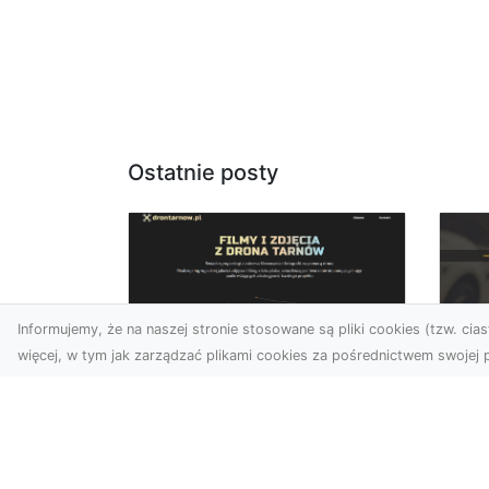
Ostatnie posty
Informujemy, że na naszej stronie stosowane są pliki cookies (tzw. ciast
więcej, w tym jak zarządzać plikami cookies za pośrednictwem swojej p
Usługi dronem
FH
Tarnów – Twój
Ca
partner w
Dr
nowoczesnych