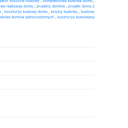
ulator kosztów budowy
,
kompleksowa budowa domu
,
wa realizacja domu
,
projekty domów
,
projekt domu z
na
,
kosztorys budowy domu
,
koszty budowy
,
budowy
udowa domów jednorodzinnych
,
kosztorys budowlany