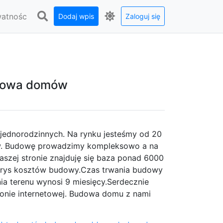
watnośc
Dodaj wpis
Zaloguj się
z
dowa domów
ednorodzinnych. Na rynku jesteśmy od 20
ów. Budowę prowadzimy kompleksowo a na
aszej stronie znajduję się baza ponad 6000
torys kosztów budowy.Czas trwania budowy
 terenu wynosi 9 miesięcy.Serdecznie
ronie internetowej. Budowa domu z nami