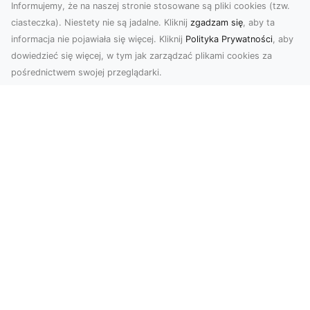
Informujemy, że na naszej stronie stosowane są pliki cookies (tzw.
ciasteczka). Niestety nie są jadalne. Kliknij
zgadzam się
, aby ta
informacja nie pojawiała się więcej. Kliknij
Polityka Prywatności
, aby
dowiedzieć się więcej, w tym jak zarządzać plikami cookies za
pośrednictwem swojej przeglądarki.
Usługi dronem Tarnów – Twój partner
w nowoczesnych projektach
W erze dynamicznie rozwijających się
technologii, drony stają się nieodłącznym
narzędziem w wielu ...