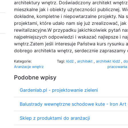
architektury wnętrz. Doświadczony architekt wnętr
mieszkalne jak i obiekty użyteczności publicznej. W
dokładne, kompletne i niepowtarzalne projekty. Na 
projektami, które udało nam się już zrealizować, ja
rewitalizacyjne.W przypadku jakichkolwiek pytań nas
najpełniejszych odpowiedzi i wskazać najlepsze i n
wnętrz.Zatem jeśli interesuje Państwa kurs rysunku 
dobrego architekta wnętrz, serdecznie zapraszamy 
Kategorie:
Tagi:
łódź
,
architekt
,
architekt łódź
,
d
Aranżacje wnętrz
pracowania
Podobne wpisy
Gardenlab.pl - projektowanie zieleni
Balustrady wewnętrzne schodowe kute - Iron Art
Sklep z produktami do aranżacji