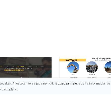
eczka). Niestety nie są jadalne. Kliknij
zgadzam się
, aby ta informacja nie 
rzeglądarki.
Rozbiórki i
Wyburzenia
U XMar –
Budynków w Rado
łodobowa Pomoc