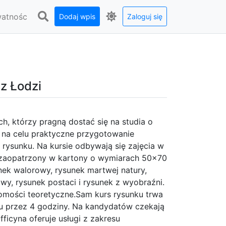
watnośc
Dodaj wpis
Zaloguj się
 z Łodzi
h, którzy pragną dostać się na studia o
e na celu praktyczne przygotowanie
rysunku. Na kursie odbywają się zajęcia w
 zaopatrzony w kartony o wymiarach 50x70
nek walorowy, rysunek martwej natury,
y, rysunek postaci i rysunek z wyobraźni.
mości teoretyczne.Sam kurs rysunku trwa
iu przez 4 godziny. Na kandydatów czekają
fficyna oferuje usługi z zakresu