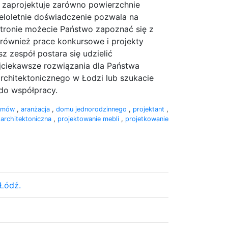
z zaprojektuje zarówno powierzchnie
ieloletnie doświadczenie pozwala na
stronie możecie Państwo zapoznać się z
k również prace konkursowe i projekty
z zespół postara się udzielić
ajciekawsze rozwiązania dla Państwa
architektonicznego w Łodzi lub szukacie
do współpracy.
omów
,
aranżacja
,
domu jednorodzinnego
,
projektant
,
 architektoniczna
,
projektowanie mebli
,
projetkowanie
 Łódź.