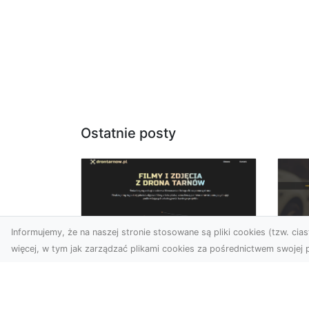
Ostatnie posty
Informujemy, że na naszej stronie stosowane są pliki cookies (tzw. ciast
więcej, w tym jak zarządzać plikami cookies za pośrednictwem swojej p
Usługi dronem
FH
Tarnów – Twój
Ca