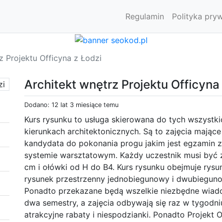
Regulamin
Polityka pry
z Projektu Officyna z Łodzi
Architekt wnętrz Projektu Officyna
Dodano: 12 lat 3 miesiące temu
Kurs rysunku to usługa skierowana do tych wszystkic
kierunkach architektonicznych. Są to zajęcia mając
kandydata do pokonania progu jakim jest egzamin z 
systemie warsztatowym. Każdy uczestnik musi być
cm i ołówki od H do B4. Kurs rysunku obejmuje rysu
rysunek przestrzenny jednobiegunowy i dwubiegunow
Ponadto przekazane będą wszelkie niezbędne wiado
dwa semestry, a zajęcia odbywają się raz w tygodn
atrakcyjne rabaty i niespodzianki. Ponadto Projekt O