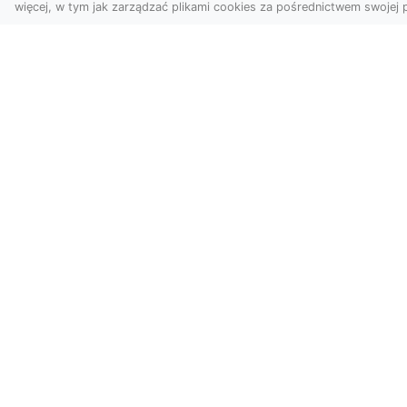
więcej, w tym jak zarządzać plikami cookies za pośrednictwem swojej p
Usługi dronem
FH
Tarnów – Twój
Ca
partner w
Dr
nowoczesnych
Kt
projektach
FH
W erze dynamicznie
Par
rozwijających się
Dr
technologii, drony stają się
syt
nieodłącznym narzędziem
w wielu ...
cyberfair.pl - nowoczesny katalog 
Witaj w cyberfair.pl - katalogu stron inter
różnorodne witryny, znajdź informacje, prod