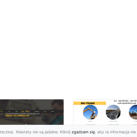
eczka). Niestety nie są jadalne. Kliknij
zgadzam się
, aby ta informacja nie 