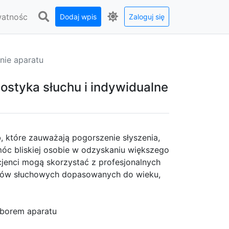
watnośc
Dodaj wpis
Zaloguj się
nie aparatu
ostyka słuchu i indywidualne
 które zauważają pogorszenie słyszenia,
óc bliskiej osobie w odzyskaniu większego
cjenci mogą skorzystać z profesjonalnych
ratów słuchowych dopasowanych do wieku,
yborem aparatu