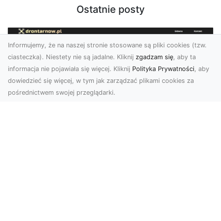
Ostatnie posty
Informujemy, że na naszej stronie stosowane są pliki cookies (tzw.
ciasteczka). Niestety nie są jadalne. Kliknij
zgadzam się
, aby ta
informacja nie pojawiała się więcej. Kliknij
Polityka Prywatności
, aby
dowiedzieć się więcej, w tym jak zarządzać plikami cookies za
pośrednictwem swojej przeglądarki.
Usługi dronem Tarnów – Twój partner
w nowoczesnych projektach
W erze dynamicznie rozwijających się
technologii, drony stają się nieodłącznym
narzędziem w wielu ...